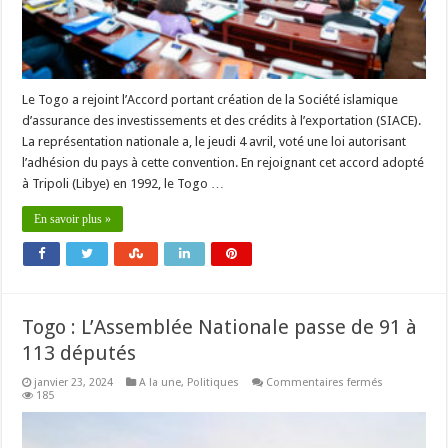
Le Togo a rejoint l’Accord portant création de la Société islamique
d’assurance des investissements et des crédits à l’exportation (SIACE).
La représentation nationale a, le jeudi 4 avril, voté une loi autorisant
l’adhésion du pays à cette convention. En rejoignant cet accord adopté
à Tripoli (Libye) en 1992, le Togo …
En savoir plus »
Togo : L’Assemblée Nationale passe de 91 à
113 députés
sur
janvier 23, 2024
A la une
,
Politiques
Commentaires fermés
Togo
185
:
L’Assemblée
Nationale
passe