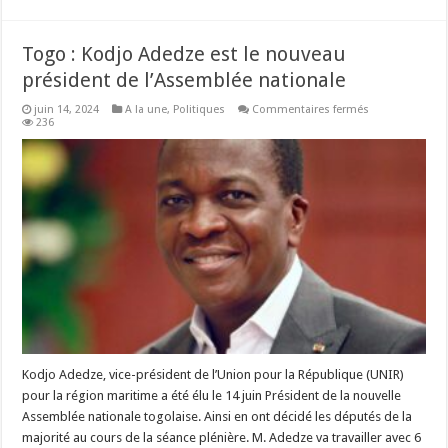
Togo : Kodjo Adedze est le nouveau
président de l’Assemblée nationale
sur
juin 14, 2024
A la une
,
Politiques
Commentaires fermés
Togo
236
:
Kodjo
Adedze
est
le
nouveau
président
de
l’Assemblée
nationale
Kodjo Adedze, vice-président de l’Union pour la République (UNIR)
pour la région maritime a été élu le 14 juin Président de la nouvelle
Assemblée nationale togolaise. Ainsi en ont décidé les députés de la
majorité au cours de la séance plénière. M. Adedze va travailler avec 6