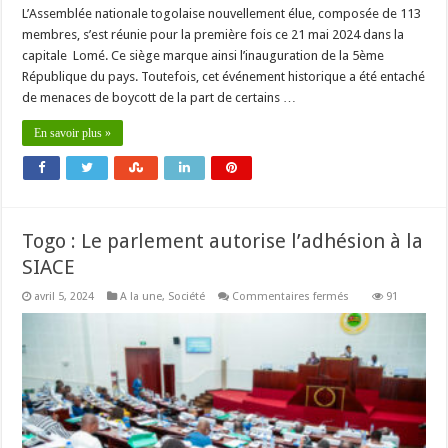
L’Assemblée nationale togolaise nouvellement élue, composée de 113
membres, s’est réunie pour la première fois ce 21 mai 2024 dans la
capitale Lomé. Ce siège marque ainsi l’inauguration de la 5ème
République du pays. Toutefois, cet événement historique a été entaché
de menaces de boycott de la part de certains …
En savoir plus »
Togo : Le parlement autorise l’adhésion à la
SIACE
sur
avril 5, 2024
A la une
,
Société
Commentaires fermés
91
Togo
:
Le
parlement
autorise
l’adhésion
à
la
SIACE