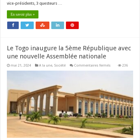
vice-présidents, 3 questeurs …
En savoir plus »
Le Togo inaugure la 5ème République avec
une nouvelle Assemblée nationale
sur
mai 21, 2024
A la une
,
Société
Commentaires fermés
236
Le
Togo
inaugure
la
5ème
République
avec
une
nouvelle
Assemblée
nationale