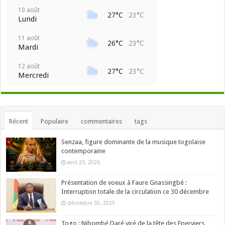
10 août
27°C
23°C
Lundi
11 août
26°C
23°C
Mardi
12 août
27°C
23°C
Mercredi
Récent
Populaire
commentaires
tags
Senzaa, figure dominante de la musique togolaise
contemporaine
avril 23, 2026
Présentation de voeux à Faure Gnassingbé :
Interruption totale de la circulation ce 30 décembre
décembre 30, 2025
Togo : Nibombé Daré viré de la tête des Eperviers