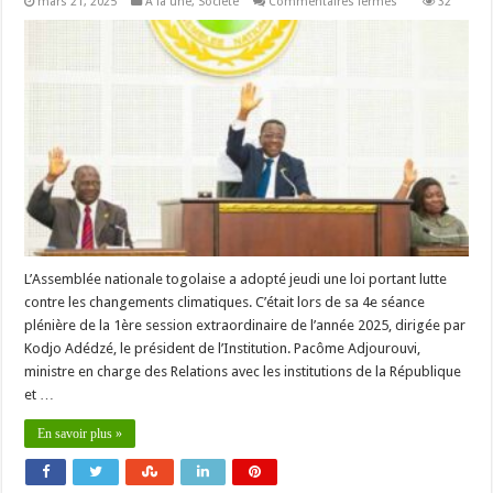
sur
mars 21, 2025
A la une
,
Société
Commentaires fermés
32
Togo
:
l’Assemblée
nationale
adopte
une
loi
clé
L’Assemblée nationale togolaise a adopté jeudi une loi portant lutte
contre les changements climatiques. C’était lors de sa 4e séance
plénière de la 1ère session extraordinaire de l’année 2025, dirigée par
Kodjo Adédzé, le président de l’Institution. Pacôme Adjourouvi,
ministre en charge des Relations avec les institutions de la République
et …
En savoir plus »