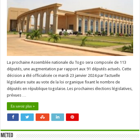
de
91
à
113
députés
La prochaine Assemblée nationale du Togo sera composée de 113
députés, une augmentation par rapport aux 91 députés actuels. Cette
décision a été officialisée ce mardi 23 janvier 2024 par l’actuelle
législature suite au vote de la loi organique fixant le nombre de
députés en république togolaise. Les prochaines élections législatives,
prévues …
En savoir plus »
METEO