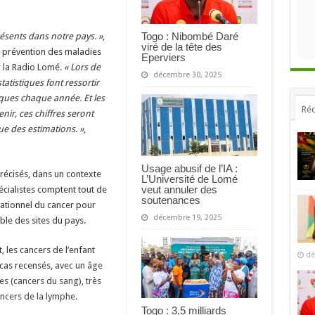
Togo : Nibombé Daré
ésents dans notre pays. »
,
viré de la tête des
la prévention des maladies
Eperviers
r la Radio Lomé.
« Lors de
décembre 30, 2025
tatistiques font ressortir
iques chaque année. Et les
Réc
nir, ces chiffres seront
ue des estimations. »
,
Usage abusif de l’IA :
précisés, dans un contexte
L’Université de Lomé
veut annuler des
écialistes comptent tout de
soutenances
ationnel du cancer pour
décembre 19, 2025
ble des sites du pays.
 les cancers de l’enfant
dé
 cas recensés,
avec un âge
s (cancers du sang), très
ancers de la lymphe.
Togo : 3,5 milliards