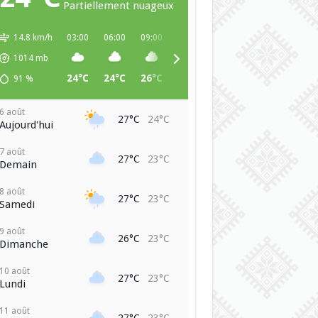
Partiellement nuageux
14.8 km/h
03:00
06:00
09:00
12:00
15:00
18:00
21:00
1014
mb
24°C
24°C
26°C
27°C
27°C
25°C
24°C
91
%
6 août
27°C
24°C
Aujourd'hui
7 août
27°C
23°C
Demain
8 août
27°C
23°C
Samedi
9 août
26°C
23°C
Dimanche
10 août
27°C
23°C
Lundi
11 août
27°C
23°C