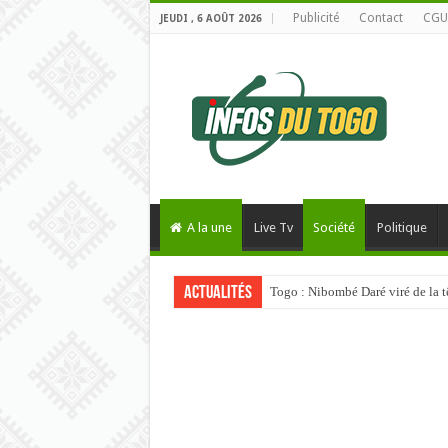
Publicité
Contact
CGU
JEUDI , 6 AOÛT 2026
A la une
Live Tv
Société
Politique
Actualités
Togo : Nibombé Daré viré de la t