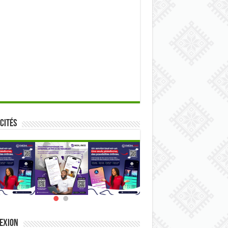
cités
exion