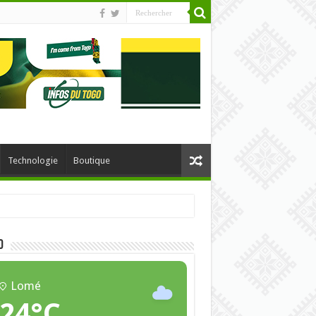
Technologie
Boutique
O
Lomé
24°C