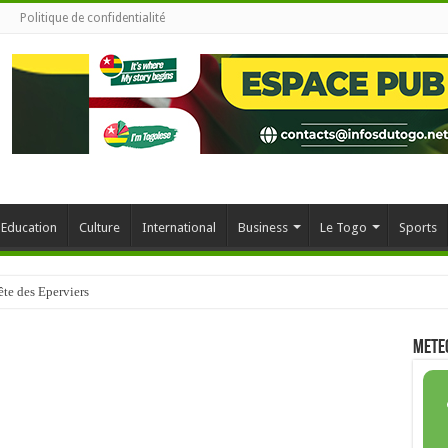
Politique de confidentialité
Education
Culture
International
Business
Le Togo
Sports
ête des Eperviers
METE