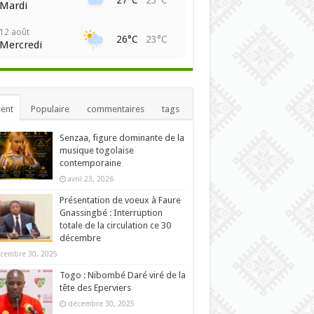
Mardi
12 août
26°C
23°C
Mercredi
ent
Populaire
commentaires
tags
Senzaa, figure dominante de la
musique togolaise
contemporaine
avril 23, 2026
Présentation de voeux à Faure
Gnassingbé : Interruption
totale de la circulation ce 30
décembre
cembre 30, 2025
Togo : Nibombé Daré viré de la
tête des Eperviers
décembre 30, 2025