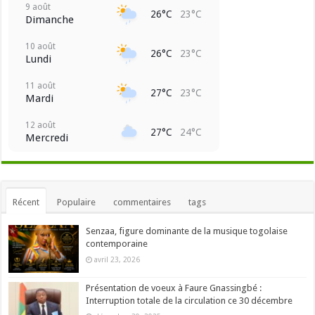
9 août
26°C
23°C
Dimanche
10 août
26°C
23°C
Lundi
11 août
27°C
23°C
Mardi
12 août
27°C
24°C
Mercredi
Récent
Populaire
commentaires
tags
Senzaa, figure dominante de la musique togolaise
contemporaine
avril 23, 2026
Présentation de voeux à Faure Gnassingbé :
Interruption totale de la circulation ce 30 décembre