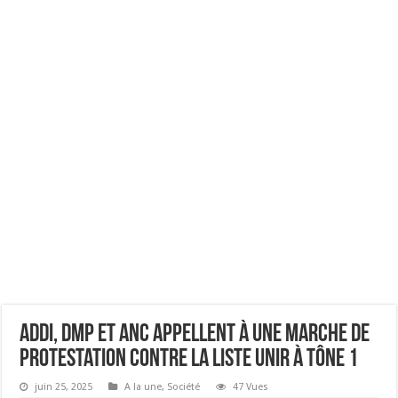
ADDI, DMP et ANC appellent à une marche de
protestation contre la liste UNIR à Tône 1
juin 25, 2025
A la une
,
Société
47 Vues