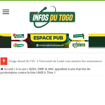
Usage abusif de l’IA : L’Université de Lomé veut annuler des soutenances
Accueil
/
A la une
/
ADDI, DMP et ANC appellent à une marche de
protestation contre la liste UNIR à Tône 1