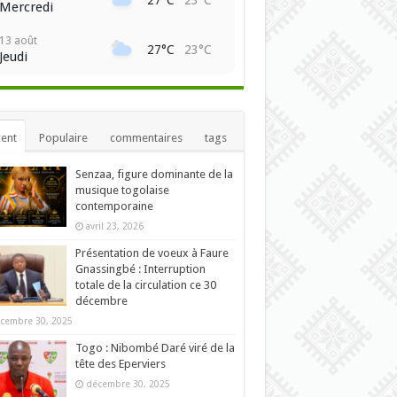
Mercredi
13 août
27°C
23°C
Jeudi
ent
Populaire
commentaires
tags
Senzaa, figure dominante de la
musique togolaise
contemporaine
avril 23, 2026
Présentation de voeux à Faure
Gnassingbé : Interruption
totale de la circulation ce 30
décembre
cembre 30, 2025
Togo : Nibombé Daré viré de la
tête des Eperviers
décembre 30, 2025