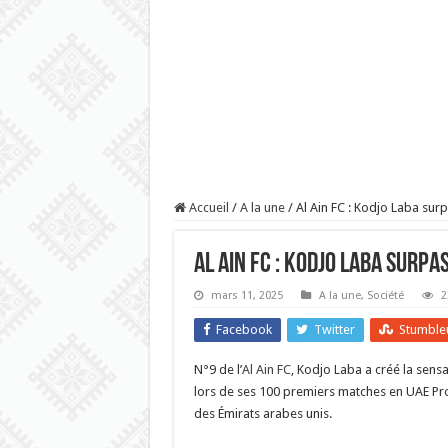
Accueil
/
A la une
/
Al Ain FC : Kodjo Laba su
Al Ain FC : Kodjo Laba surp
mars 11, 2025
A la une
,
Société
2
Facebook
Twitter
Stumble
N°9 de l’
Al Ain FC
, Kodjo Laba a créé la sensa
lors de ses 100 premiers matches en UAE Pr
des Émirats arabes unis.