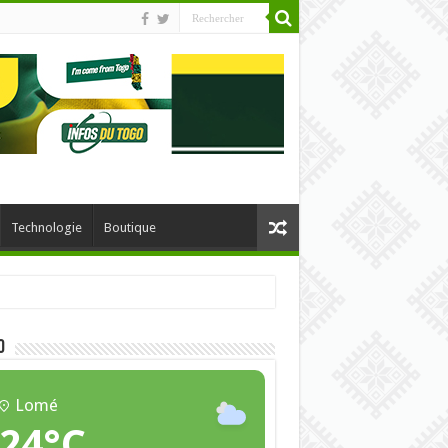
Technologie
Boutique
O
Lomé
24°C