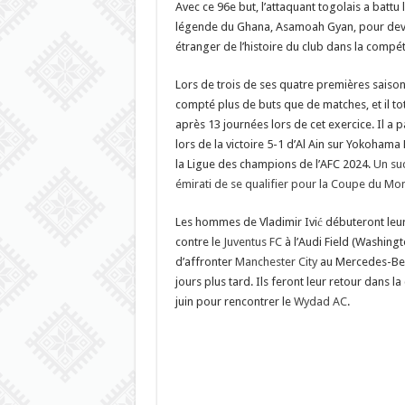
Avec ce 96e but, l’attaquant togolais a battu
légende du Ghana, Asamoah Gyan, pour deven
étranger de l’histoire du club dans la compét
Lors de trois de ses quatre premières saiso
compté plus de buts que de matches, et il tot
après 13 journées lors de cet exercice. Il a pa
lors de la victoire 5-1 d’Al Ain sur Yokohama
la Ligue des champions de l’AFC 2024.
Un suc
émirati de se qualifier pour la Coupe du Mon
Les hommes de Vladimir Ivić débuteront le
contre le
Juventus FC
à l’Audi Field (Washingto
d’affronter
Manchester City
au Mercedes-Ben
jours plus tard. Ils feront leur retour dans la
juin pour rencontrer le
Wydad AC
.