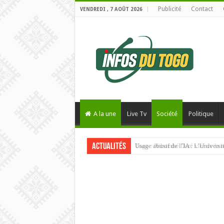
Publicité
Contact
VENDREDI , 7 AOÛT 2026
A la une
Live Tv
Société
Politique
Actualités
Usage abusif de l’IA : L’Univers