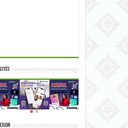
cités
exion