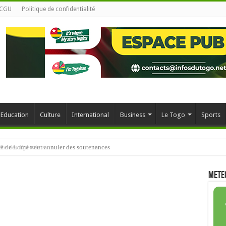
CGU
Politique de confidentialité
Education
Culture
International
Business
Le Togo
Sports
ité de Lomé veut annuler des soutenances
METE