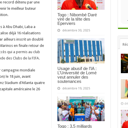
 le record détenu par une
ir le meilleur buteur
Togo : Nibombé Daré
ition.
viré de la tête des
Eperviers
ns à Abu Dhabi, Laba a
décembre 30, 2025
alise déjà 16 réalisations
r ailleurs inscrit un doublé
Réc
 Marinos en finale retour de
cès qui a permis au club
de des Clubs de la FIFA.
Usage abusif de l’IA :
ur campagne mondiale
L’Université de Lomé
n) le 18 juin, avant
veut annuler des
soutenances
z Stadium d’Atlanta quatre
décembre 19, 2025
 capitale américaine le 26
dé
Togo : 3,5 milliards