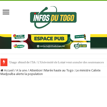
Usage abusif de l’IA : L’Université de Lomé veut annuler des soutenances
Accueil
/
A la une
/
Attention ! Marée haute au Togo : Le ministre Calixte
Madjoulba alerte la population