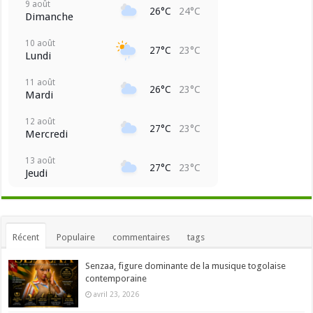
9 août
26°C
24°C
Dimanche
10 août
27°C
23°C
Lundi
11 août
26°C
23°C
Mardi
12 août
27°C
23°C
Mercredi
13 août
27°C
23°C
Jeudi
Récent
Populaire
commentaires
tags
Senzaa, figure dominante de la musique togolaise
contemporaine
avril 23, 2026