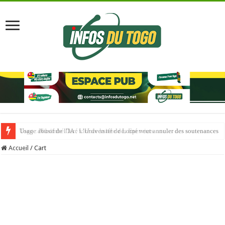
Usage abusif de l’IA : L’Université de Lomé veut annuler des soutenances
Accueil
/
Cart