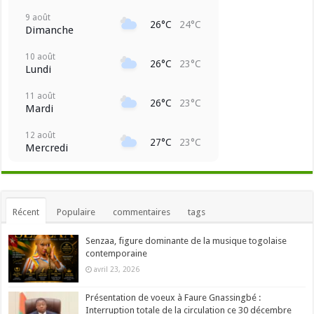
9 août
26°C
24°C
Dimanche
10 août
26°C
23°C
Lundi
11 août
26°C
23°C
Mardi
12 août
27°C
23°C
Mercredi
Récent
Populaire
commentaires
tags
Senzaa, figure dominante de la musique togolaise
contemporaine
avril 23, 2026
Présentation de voeux à Faure Gnassingbé :
Interruption totale de la circulation ce 30 décembre