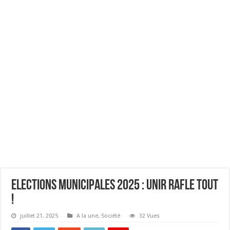
Elections Municipales 2025 : UNIR rafle tout
!
juillet 21, 2025
A la une
,
Société
32 Vues