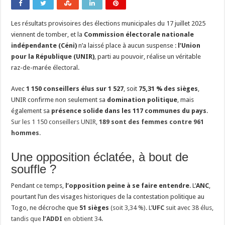
Les résultats provisoires des élections municipales du 17 juillet 2025
viennent de tomber, et la
Commission
électorale nationale
indépendante (Céni)
n’a laissé place à aucun suspense :
l’Union
pour la République (UNIR)
, parti au pouvoir, réalise un véritable
raz-de-marée électoral.
Avec
1 150 conseillers élus sur 1 527
, soit
75,31 % des sièges
,
UNIR confirme non seulement sa
domination politique
, mais
également sa
présence solide dans les 117 communes du pays
.
Sur les 1 150 conseillers UNIR,
189 sont des femmes contre 961
hommes
.
Une opposition éclatée, à bout de
souffle ?
Pendant ce temps,
l’opposition peine à se faire entendre
. L’
ANC
,
pourtant l’un des visages historiques de la contestation politique au
Togo, ne décroche que
51 sièges
(soit 3,34 %). L’
UFC
suit avec 38 élus,
tandis que
l’ADDI
en obtient 34.