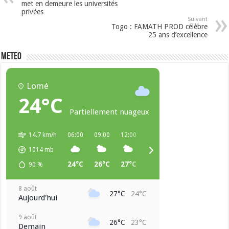
met en demeure les universités
privées
Suivant
Togo : FAMATH PROD célèbre
25 ans d’excellence
METEO
Lomé
24°C
Partiellement nuageux
14.7 km/h
06:00
09:00
12:00
15:00
18:00
21:00
1014
mb
24°C
26°C
27°C
27°C
25°C
24°C
90
%
8 août
27°C
24°C
Aujourd'hui
9 août
26°C
23°C
Demain