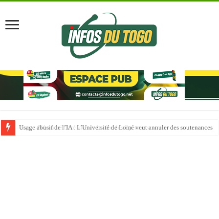
Usage abusif de l’IA : L’Université de Lomé veut annuler des soutenances