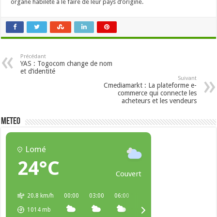
organe habileté à le faire de leur pays d’origine.
Précédant
YAS : Togocom change de nom
et d’identité
Suivant
Cmediamarkt : La plateforme e-
commerce qui connecte les
acheteurs et les vendeurs
METEO
Lomé
24°C
Couvert
20.8 km/h
00:00
03:00
06:00
09:00
12:00
15:00
1014
mb