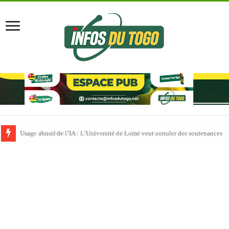
Usage abusif de l’IA : L’Université de Lomé veut annuler des soutenances