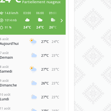
Partiellement nuageux
14.8 km/h
03:00
06:00
09:00
12:00
15:00
18:00
21:00
1014
mb
24°C
24°C
26°C
27°C
27°C
25°C
24°C
91
%
6 août
27°C
24°C
Aujourd'hui
7 août
27°C
23°C
Demain
8 août
27°C
23°C
Samedi
9 août
26°C
23°C
Dimanche
10 août
27°C
23°C
Lundi
11 août
27°C
23°C