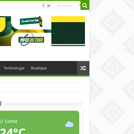
Technologie
Boutique
O
Lomé
24°C