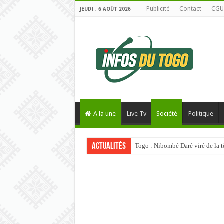
Publicité
Contact
CGU
JEUDI , 6 AOÛT 2026
A la une
Live Tv
Société
Politique
Actualités
Usage abusif de l’IA : L’Univers