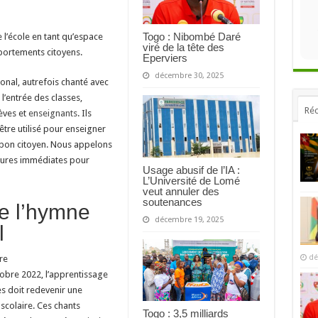
Togo : Nibombé Daré
l’école en tant qu’espace
viré de la tête des
portements citoyens.
Eperviers
décembre 30, 2025
onal, autrefois chanté avec
l’entrée des classes,
Réc
èves et
enseignants
. Ils
être utilisé pour enseigner
 bon citoyen. Nous appelons
sures immédiates pour
Usage abusif de l’IA :
L’Université de Lomé
veut annuler des
soutenances
e l’hymne
décembre 19, 2025
l
dé
re
re 2022, l’apprentissage
es doit redevenir une
 scolaire. Ces chants
Togo : 3,5 milliards