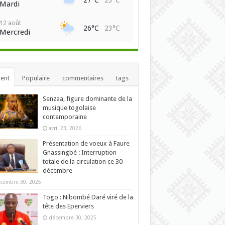
Mardi
12 août
26°C
23°C
Mercredi
ent
Populaire
commentaires
tags
Senzaa, figure dominante de la
musique togolaise
contemporaine
avril 23, 2026
Présentation de voeux à Faure
Gnassingbé : Interruption
totale de la circulation ce 30
décembre
cembre 30, 2025
Togo : Nibombé Daré viré de la
tête des Eperviers
décembre 30, 2025