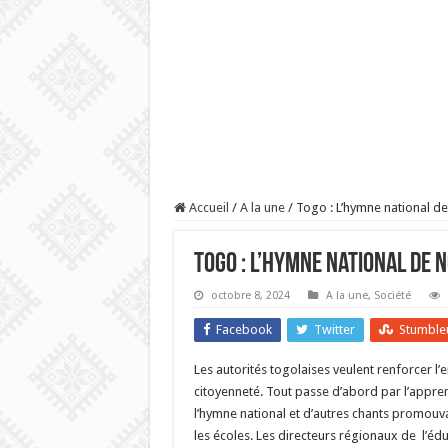
Accueil
/
A la une
/
Togo : L’hymne national de
Togo : L’hymne national de 
octobre 8, 2024
A la une
,
Société
Facebook
Twitter
Stumble
Les autorités togolaises veulent renforcer l
citoyenneté. Tout passe d’abord par l’appre
l’hymne national et d’autres chants promouva
les écoles. Les directeurs régionaux de
l’éd