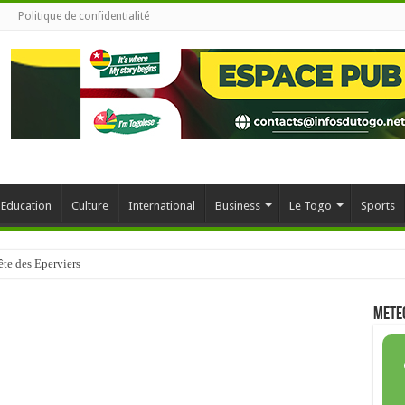
Politique de confidentialité
Education
Culture
International
Business
Le Togo
Sports
ité de Lomé veut annuler des soutenances
METE