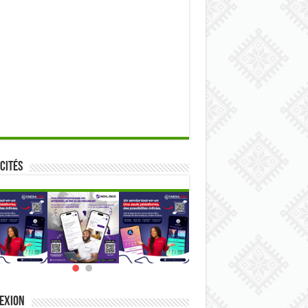
cités
exion