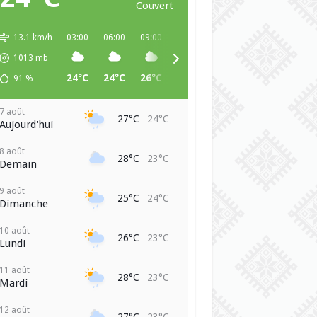
Couvert
13.1 km/h
03:00
06:00
09:00
12:00
15:00
18:00
21:00
1013
mb
24°C
24°C
26°C
27°C
26°C
25°C
25°C
91
%
7 août
27°C
24°C
Aujourd'hui
8 août
28°C
23°C
Demain
9 août
25°C
24°C
Dimanche
10 août
26°C
23°C
Lundi
11 août
28°C
23°C
Mardi
12 août
27°C
23°C