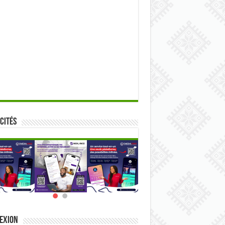
cités
exion