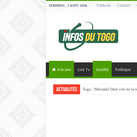
Publicité
Contact
VENDREDI , 7 AOÛT 2026
A la une
Live Tv
Société
Politique
Actualités
Togo : Nibombé Daré viré de la t
Usage abusif de l’IA : L’Univers