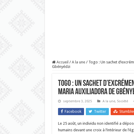
Accueil
/
A la une
/
Togo : Un sachet d’excréme
Gbényédzi
Togo : Un sachet d’excrémen
Maria Auxiliadora de Gbény
septembre 3, 2025
A la une
,
Société
Facebook
Twitter
Stumble
Le 25 août, un individu non identifié a dépo
humains devant une croix à l’intérieur de l’é