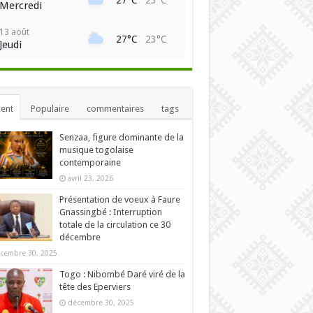
Mercredi
13 août
27°C
23°C
Jeudi
ent
Populaire
commentaires
tags
Senzaa, figure dominante de la
musique togolaise
contemporaine
avril 23, 2026
Présentation de voeux à Faure
Gnassingbé : Interruption
totale de la circulation ce 30
décembre
cembre 30, 2025
Togo : Nibombé Daré viré de la
tête des Eperviers
décembre 30, 2025