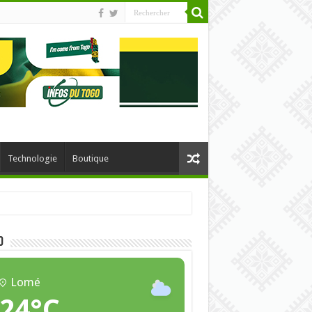
Technologie
Boutique
O
Lomé
24°C