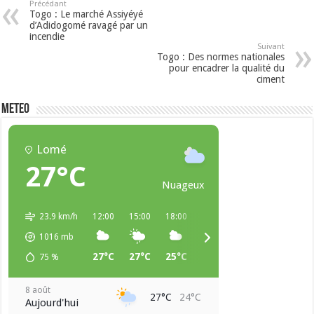
Précédant
Togo : Le marché Assiyéyé
d’Adidogomé ravagé par un
incendie
Suivant
Togo : Des normes nationales
pour encadrer la qualité du
ciment
METEO
Lomé
27°C
Nuageux
23.9 km/h
12:00
15:00
18:00
21:00
00:00
03:00
1016
mb
27°C
27°C
25°C
24°C
24°C
23°C
75
%
8 août
27°C
24°C
Aujourd'hui