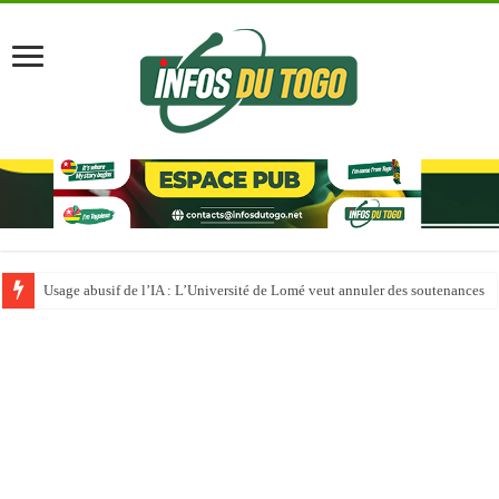
Usage abusif de l’IA : L’Université de Lomé veut annuler des soutenances