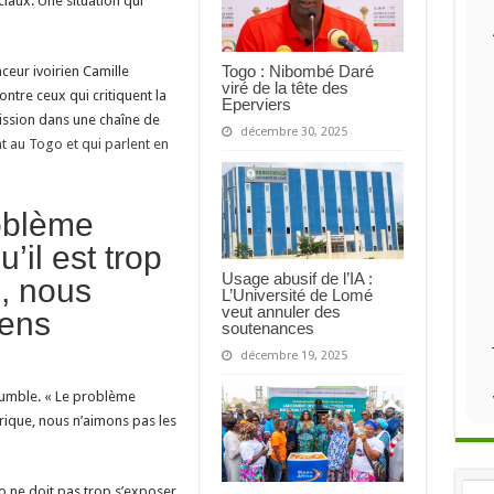
iaux. Une situation qui
Togo : Nibombé Daré
ceur ivoirien Camille
viré de la tête des
ntre ceux qui critiquent la
Eperviers
ission dans une chaîne de
décembre 30, 2025
t au Togo et qui parlent en
oblème
’il est trop
Usage abusif de l’IA :
, nous
L’Université de Lomé
veut annuler des
gens
soutenances
décembre 19, 2025
e humble. « Le problème
frique, nous n’aimons pas les
go ne doit pas trop s’exposer