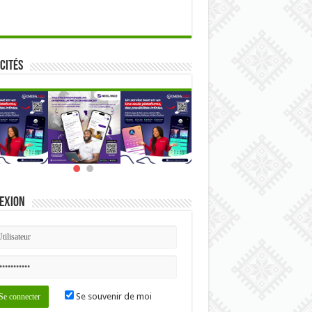
cités
exion
Se souvenir de moi