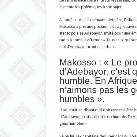
de sa présence constante sur les réseaux soc
alimente les polémiques à son sujet.
A Lomé courant la semaine dernière, l’influen
Makosso a pris une position très agressive co
star togolaise Adebayor. Invité pour une ém
radio à Lomé, il affirme : «
Tous ceux qui son
mal d’Adebayor iront en enfer ».
Makosso : « Le pr
d’Adebayor, c’est qu
humble. En Afrique
n’aimons pas les 
humbles ».
Il poursuit en disant qu’il doit cesser d’êtr
d’Adebayor, c’est qu’il est trop humble. En A
gens humbles ».
Selon lui, l’ex capitaine des Eperviers du To