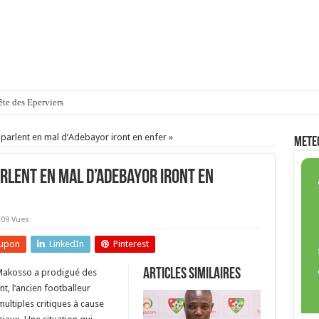
ité de Lomé veut annuler des soutenances
parlent en mal d’Adebayor iront en enfer »
METE
arlent en mal d’Adebayor iront en
109 Vues
upon
LinkedIn
Pinterest
Articles similaires
 Makosso a prodigué des
t, l’ancien footballeur
 multiples critiques à cause