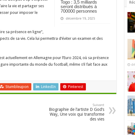
Togo : 3,5 milliards
Réc
faire la vie et partager ses
seront distribués à
700000 personnes
cesser pour imposer le
décembre 19, 2025
ire sa présence en ligne”,
spects de sa vie. Cela lui permettra d’éviter un examen et des
l est actuellement en Allemagne pour l’Euro 2024, où sa présence
 figure importante du monde du football, même s’il fait face aux
dé
Stumbleupon
LinkedIn
Pinterest
Suivant
Biographie de l’artiste D God’s
Way, Une voix qui transforme
des vies