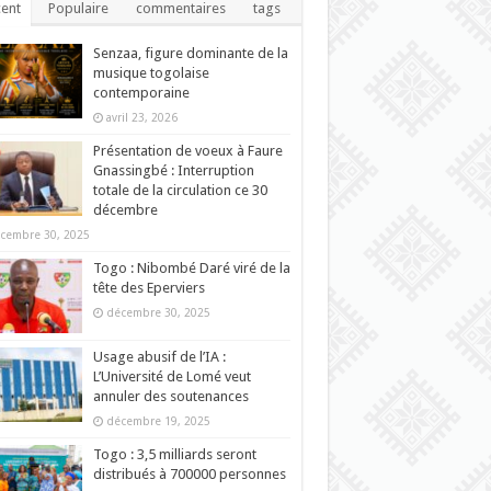
ent
Populaire
commentaires
tags
Senzaa, figure dominante de la
musique togolaise
contemporaine
avril 23, 2026
Présentation de voeux à Faure
Gnassingbé : Interruption
totale de la circulation ce 30
décembre
cembre 30, 2025
Togo : Nibombé Daré viré de la
tête des Eperviers
décembre 30, 2025
Usage abusif de l’IA :
L’Université de Lomé veut
annuler des soutenances
décembre 19, 2025
Togo : 3,5 milliards seront
distribués à 700000 personnes