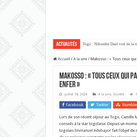
Actualités
Usage abusif de l’IA : L’Univers
Accueil
/
A la une
/
Makosso : « Tous ceux qui 
Makosso : « Tous ceux qui p
enfer »
juillet 18, 2024
A la une
,
Société
Facebook
Twitter
Stumble
Lors de son récent séjour au Togo, Camille
conseils à la star togolaise. Depuis un momen
togolais
Emmanuel Adebayor
fait l’objet de