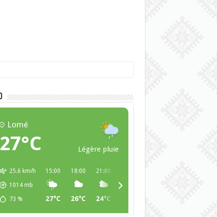
O
Lomé
27°C
Légère pluie
25.6 km/h
15:00
18:00
21:00
00:00
03:00
06:00
09:00
1014
mb
27°C
26°C
24°C
24°C
24°C
23°C
25°C
73
%