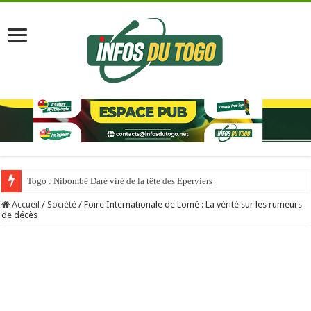
Togo : Nibombé Daré viré de la tête des Eperviers
Accueil
/
Société
/
Foire Internationale de Lomé : La vérité sur les rumeurs
de décès