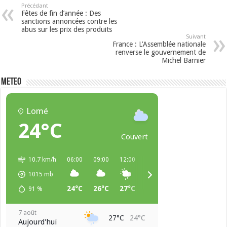
Précédant
Fêtes de fin d’année : Des
sanctions annoncées contre les
abus sur les prix des produits
Suivant
France : L’Assemblée nationale
renverse le gouvernement de
Michel Barnier
METEO
Lomé
24°C
Couvert
10.7 km/h
06:00
09:00
12:00
15:00
18:00
21:00
1015
mb
24°C
26°C
27°C
26°C
25°C
25°C
91
%
7 août
27°C
24°C
Aujourd'hui