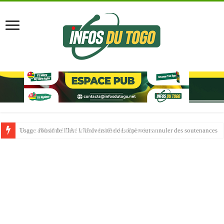
Usage abusif de l’IA : L’Université de Lomé veut annuler des soutenances