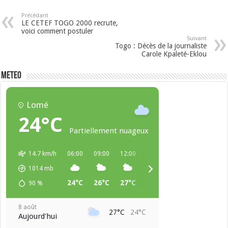
Précédant
LE CETEF TOGO 2000 recrute,
voici comment postuler
Suivant
Togo : Décès de la journaliste
Carole Kpaleté-Eklou
METEO
Lomé
24°C
Partiellement nuageux
14.7 km/h
06:00
09:00
12:00
15:00
18:00
21:00
1014
mb
24°C
26°C
27°C
27°C
25°C
24°C
90
%
8 août
27°C
24°C
Aujourd'hui