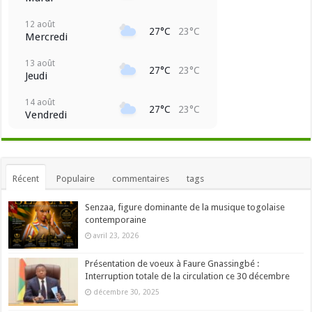
12 août
27°C
23°C
Mercredi
13 août
27°C
23°C
Jeudi
14 août
27°C
23°C
Vendredi
Récent
Populaire
commentaires
tags
Senzaa, figure dominante de la musique togolaise
contemporaine
avril 23, 2026
Présentation de voeux à Faure Gnassingbé :
Interruption totale de la circulation ce 30 décembre
décembre 30, 2025