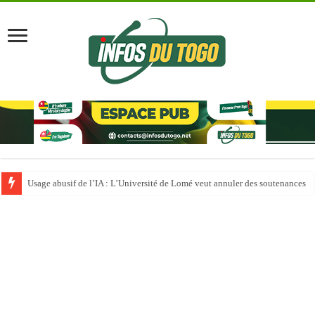
Usage abusif de l’IA : L’Université de Lomé veut annuler des soutenances