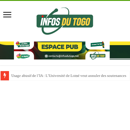
Usage abusif de l’IA : L’Université de Lomé veut annuler des soutenances