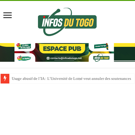
Usage abusif de l’IA : L’Université de Lomé veut annuler des soutenances