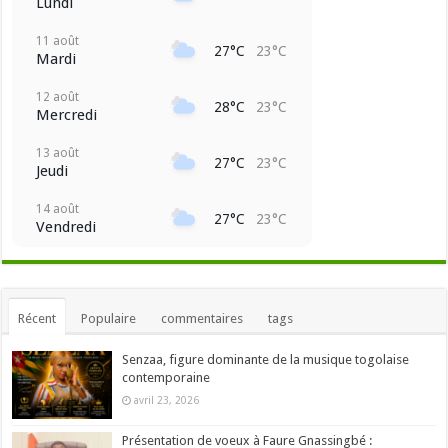
Lundi
11 août
27°C
23°C
Mardi
12 août
28°C
23°C
Mercredi
13 août
27°C
23°C
Jeudi
14 août
27°C
23°C
Vendredi
Récent
Populaire
commentaires
tags
Senzaa, figure dominante de la musique togolaise
contemporaine
avril 23, 2026
Présentation de voeux à Faure Gnassingbé :