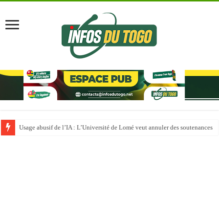
Usage abusif de l’IA : L’Université de Lomé veut annuler des soutenances