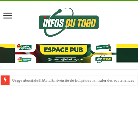
Usage abusif de l’IA : L’Université de Lomé veut annuler des soutenances