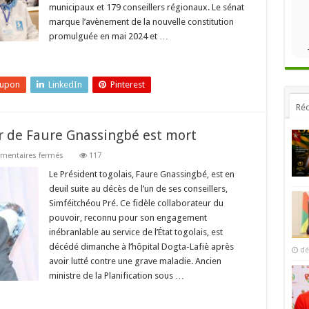
municipaux et 179 conseillers régionaux. Le sénat
marque l’avènement de la nouvelle constitution
promulguée en mai 2024 et …
eupon
LinkedIn
Pinterest
Réc
er de Faure Gnassingbé est mort
sur
entaires fermés
117
Simféitchéou
Pré,
Le Président togolais, Faure Gnassingbé, est en
conseiller
deuil suite au décès de l’un de ses conseillers,
de
Faure
Simféitchéou Pré. Ce fidèle collaborateur du
Gnassingbé
pouvoir, reconnu pour son engagement
est
mort
inébranlable au service de l’État togolais, est
décédé dimanche à l’hôpital Dogta-Lafiè après
dé
avoir lutté contre une grave maladie. Ancien
ministre de la Planification sous …