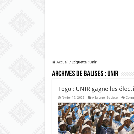
Accueil
/
Étiquette :
Unir
Archives de balises :
Unir
Togo : UNIR gagne les élect
février 17, 2025
A la une
,
Société
Comm