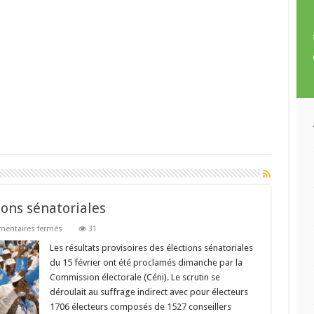
ions sénatoriales
sur
entaires fermés
31
Togo
:
Les résultats provisoires des élections sénatoriales
UNIR
du 15 février ont été proclamés dimanche par la
gagne
les
Commission électorale (Céni). Le scrutin se
élections
déroulait au suffrage indirect avec pour électeurs
sénatoriales
1706 électeurs composés de 1527 conseillers