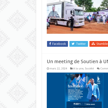
Facebook
Twitter
Stumbl
Un meeting de Soutien à U
mars 22, 2024
A la une
,
Société
Comme