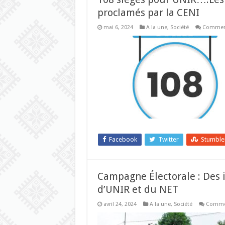
proclamés par la CENI
mai 6, 2024
A la une
,
Société
Comment
Facebook
Twitter
Stumbl
Campagne Électorale : Des 
d’UNIR et du NET
avril 24, 2024
A la une
,
Société
Commen