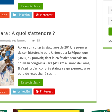
En savoir plus »
eupon
LinkedIn
Pinterest
ara : A quoi s’attendre ?
sur
mmentaires fermés
135
Mo
Le
parti
Après son congrès statutaire de 2017, le premier
Unir
de son histoire, le parti Union pour la République
en
Congrès
(UNIR, au pouvoir) tient le 26 février prochain un
à
nouveau congrès à Kara (413 km au nord de Lomé).
Kara
:
Il s’agit ici d’un congrès statutaire qui permettra au
A
quoi
parti de retoucher à ses …
s’attendre
?
En savoir plus »
eupon
LinkedIn
Pinterest