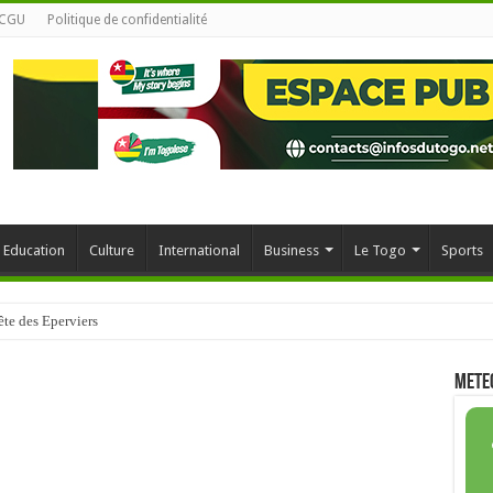
CGU
Politique de confidentialité
Education
Culture
International
Business
Le Togo
Sports
ité de Lomé veut annuler des soutenances
METE