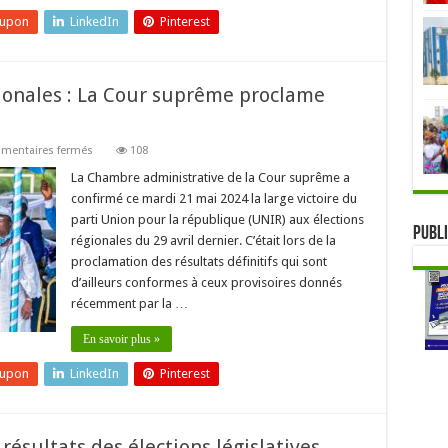
eupon
LinkedIn
Pinterest
gionales : La Cour suprême proclame
sur
mentaires fermés
108
Résultats
définitifs
La Chambre administrative de la Cour suprême a
des
confirmé ce mardi 21 mai 2024 la large victoire du
régionales
:
parti Union pour la république (UNIR) aux élections
La
Publi
régionales du 29 avril dernier. C’était lors de la
Cour
suprême
proclamation des résultats définitifs qui sont
proclame
UNIR
d’ailleurs conformes à ceux provisoires donnés
largement
récemment par la …
vainqueur
En savoir plus »
eupon
LinkedIn
Pinterest
ésultats des élections législatives