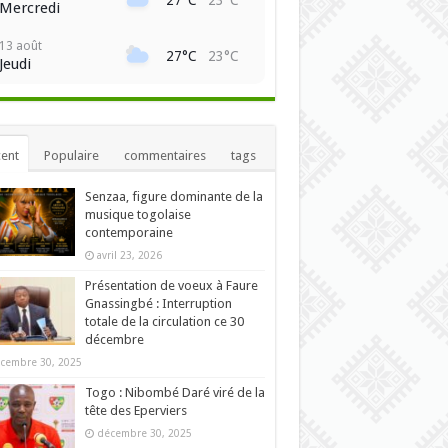
Mercredi
13 août
27°C
23°C
Jeudi
ent
Populaire
commentaires
tags
Senzaa, figure dominante de la
musique togolaise
contemporaine
avril 23, 2026
Présentation de voeux à Faure
Gnassingbé : Interruption
totale de la circulation ce 30
décembre
cembre 30, 2025
Togo : Nibombé Daré viré de la
tête des Eperviers
décembre 30, 2025