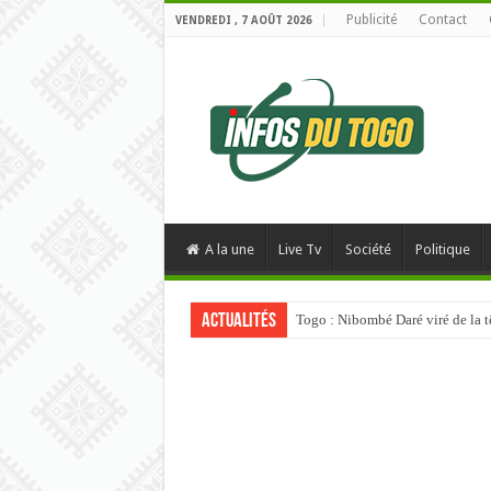
Publicité
Contact
VENDREDI , 7 AOÛT 2026
A la une
Live Tv
Société
Politique
Actualités
Usage abusif de l’IA : L’Univers