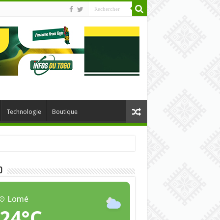
Technologie
Boutique
O
Lomé
24°C