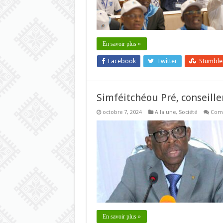
En savoir plus »
Facebook
Twitter
Stumbl
Simféitchéou Pré, conseill
octobre 7, 2024
A la une
,
Société
Comm
En savoir plus »