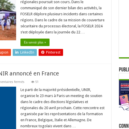
régionales poursuit son cours. Dans le
Des
incidents
communiqué de son dernier bilan des activités, la
enregistrés
FOSELR déplore plusieurs incidents dans certaines
dans
le
régions. Dans le cadre de sa mission de couverture
camp
d’UNIR
sécuritaire du processus électoral, la FOSELR 2024
et
s’est déployée dans la journée du 22 …
du
NET
En savoir plus »
eupon
LinkedIn
Pinterest
Publi
NIR annoncé en France
sur
ntaires fermés
51
Un
meeting
Le parti de la majorité présidentielle, UNIR,
de
organise le 23 mars à Paris un meeting de soutien
Soutien
à
dans le cadre des élections législatives et
UNIR
régionales du 20 avril prochain. Cette rencontre est
annoncé
en
organisée par les représentations de la formation
France
en France, Belgique, Italie et Allemagne. De
Conn
nombreux togolais vivent dans …