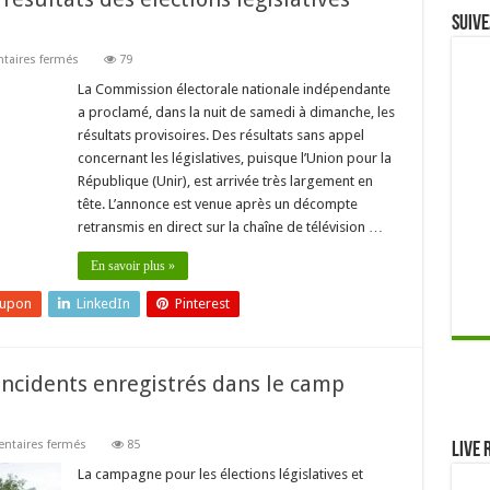
Suive
sur
aires fermés
79
108
sièges
La Commission électorale nationale indépendante
pour
a proclamé, dans la nuit de samedi à dimanche, les
UNIR….Les
résultats
résultats provisoires. Des résultats sans appel
des
concernant les législatives, puisque l’Union pour la
élections
législatives
République (Unir), est arrivée très largement en
proclamés
par
tête. L’annonce est venue après un décompte
la
retransmis en direct sur la chaîne de télévision …
CENI
En savoir plus »
eupon
LinkedIn
Pinterest
incidents enregistrés dans le camp
sur
taires fermés
85
Live 
Campagne
Électorale
La campagne pour les élections législatives et
: