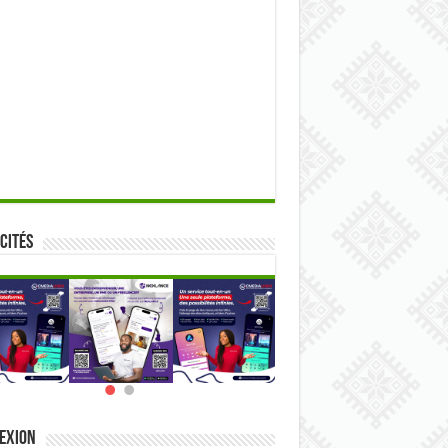
cités
exion