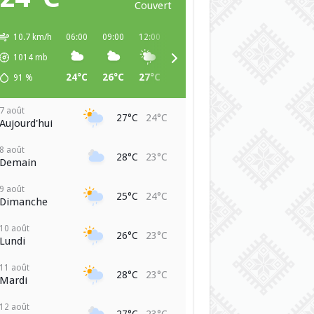
Couvert
10.7 km/h
06:00
09:00
12:00
15:00
18:00
21:00
00:00
1014
mb
24°C
26°C
27°C
26°C
25°C
25°C
24°C
91
%
7 août
27°C
24°C
Aujourd'hui
8 août
28°C
23°C
Demain
9 août
25°C
24°C
Dimanche
10 août
26°C
23°C
Lundi
11 août
28°C
23°C
Mardi
12 août
27°C
23°C