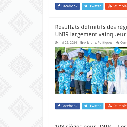
Facebook
Twitter
Stumbl
Résultats définitifs des ré
UNIR largement vainqueur
mai 22, 2024
A la une
,
Politiques
Com
Facebook
Twitter
Stumbl
108 sièges pour UNIR….Les r