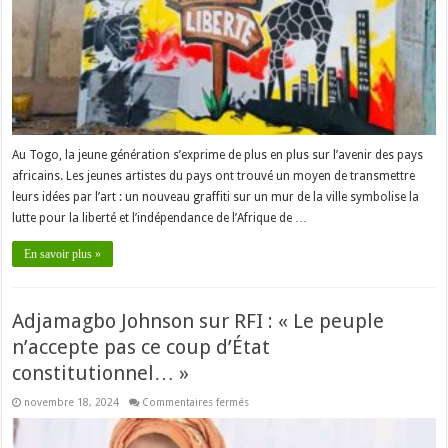
franc
CFA
Au Togo, la jeune génération s’exprime de plus en plus sur l’avenir des pays
africains. Les jeunes artistes du pays ont trouvé un moyen de transmettre
leurs idées par l’art : un nouveau graffiti sur un mur de la ville symbolise la
lutte pour la liberté et l’indépendance de l’Afrique de …
En savoir plus »
Adjamagbo Johnson sur RFI : « Le peuple
n’accepte pas ce coup d’État
constitutionnel… »
sur
novembre 18, 2024
Commentaires fermés
Adjamagbo
Johnson
sur