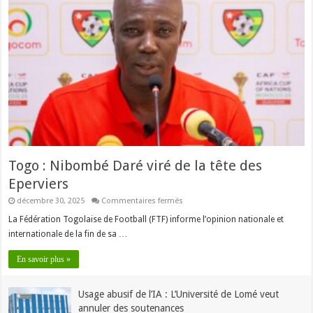
Togo : Nibombé Daré viré de la tête des
Eperviers
sur
décembre 30, 2025
Commentaires fermés
Togo
:
La Fédération Togolaise de Football (FTF) informe l’opinion nationale et
Nibombé
internationale de la fin de sa …
Daré
viré
de
En savoir plus »
la
tête
des
Eperviers
Usage abusif de l’IA : L’Université de Lomé veut
annuler des soutenances