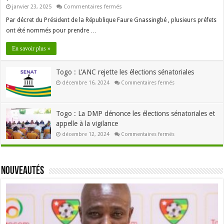
sur
janvier 23, 2025
Commentaires fermés
Togo
:
Par décret du Président de la République Faure Gnassingbé , plusieurs préfets
Faure
ont été nommés pour prendre …
Gnassingbé
nomme
9
En savoir plus »
nouveaux
préfets
Togo : L’ANC rejette les élections sénatoriales
sur
décembre 16, 2024
Commentaires fermés
Togo
:
L’ANC
rejette
les
Togo : La DMP dénonce les élections sénatoriales et
élections
appelle à la vigilance
sénatoriales
sur
décembre 12, 2024
Commentaires fermés
Togo
:
La
DMP
dénonce
Nouveautés
les
élections
sénatoriales
et
appelle
à
la
vigilance