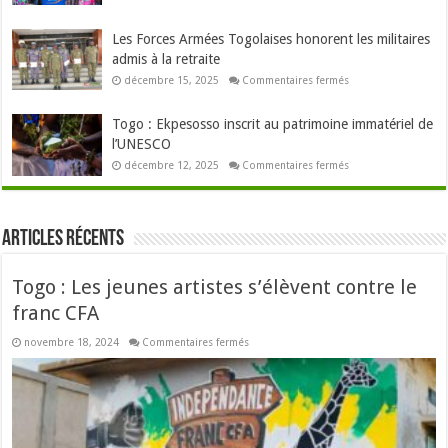
Lomé
Togo
veut
:
annuler
3,5
Les Forces Armées Togolaises honorent les militaires
des
milliards
soutenances
seront
admis à la retraite
distribués
à
sur
décembre 15, 2025
Commentaires fermés
700000
Les
personnes
Forces
Armées
Togo : Ekpesosso inscrit au patrimoine immatériel de
Togolaises
honorent
l’UNESCO
les
militaires
sur
décembre 12, 2025
Commentaires fermés
admis
Togo
à
:
la
Ekpesosso
retraite
inscrit
au
Articles récents
patrimoine
immatériel
de
l’UNESCO
Togo : Les jeunes artistes s’élèvent contre le
franc CFA
sur
novembre 18, 2024
Commentaires fermés
Togo
:
Les
jeunes
artistes
s’élèvent
contre
le