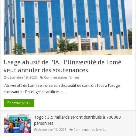
Usage abusif de l’IA : L’Université de Lomé
veut annuler des soutenances
sur
décembre 19, 2025
Commentaires fermés
Usage
abusif
L’Université de Lomé renforce son dispositif de contrôle face à l’usage
de
croissant de l’intelligence artificielle …
l’IA
:
L’Université
En savoir plus »
de
Lomé
veut
Togo : 3,5 milliards seront distribués à 700000
annuler
des
personnes
soutenances
sur
décembre 19, 2025
Commentaires fermés
Togo