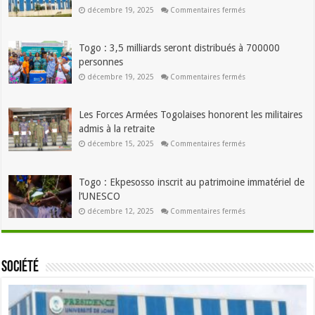
sur
décembre 19, 2025
Commentaires fermés
Usage
abusif
de
l’IA
Togo : 3,5 milliards seront distribués à 700000
:
L’Université
personnes
de
sur
Lomé
décembre 19, 2025
Commentaires fermés
Togo
veut
:
annuler
3,5
des
milliards
soutenances
Les Forces Armées Togolaises honorent les militaires
seront
distribués
admis à la retraite
à
sur
700000
décembre 15, 2025
Commentaires fermés
Les
personnes
Forces
Armées
Togolaises
Togo : Ekpesosso inscrit au patrimoine immatériel de
honorent
les
l’UNESCO
militaires
sur
admis
décembre 12, 2025
Commentaires fermés
Togo
à
:
la
Ekpesosso
retraite
inscrit
au
patrimoine
Société
immatériel
de
l’UNESCO