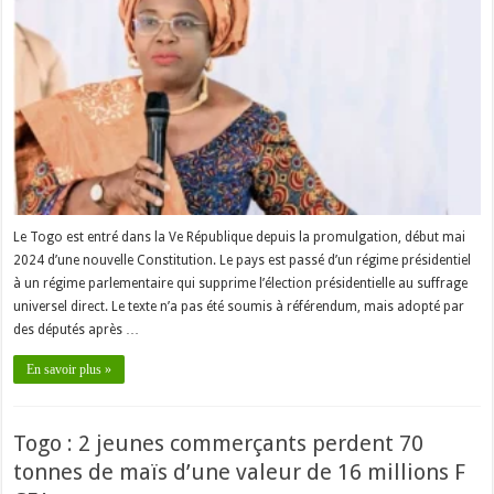
RFI
:
«
Le
peuple
n’accepte
pas
ce
coup
d’État
constitutionnel…
»
Le Togo est entré dans la Ve République depuis la promulgation, début mai
2024 d’une nouvelle Constitution. Le pays est passé d’un régime présidentiel
à un régime parlementaire qui supprime l’élection présidentielle au suffrage
universel direct. Le texte n’a pas été soumis à référendum, mais adopté par
des députés après …
En savoir plus »
Togo : 2 jeunes commerçants perdent 70
tonnes de maïs d’une valeur de 16 millions F