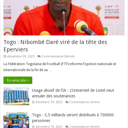
Togo : Nibombé Daré viré de la tête des
Eperviers
sur
décembre 30, 2025
Commentaires fermés
Togo
:
La Fédération Togolaise de Football (FTF) informe l’opinion nationale et
Nibombé
internationale de la fin de sa …
Daré
viré
de
En savoir plus »
la
tête
des
Usage abusif de l’IA : L’Université de Lomé veut
Eperviers
annuler des soutenances
sur
décembre 19, 2025
Commentaires fermés
Usage
abusif
de
Togo : 3,5 milliards seront distribués à 700000
l’IA
:
personnes
L’Université
de
sur
décembre 19, 2025
Commentaires fermés