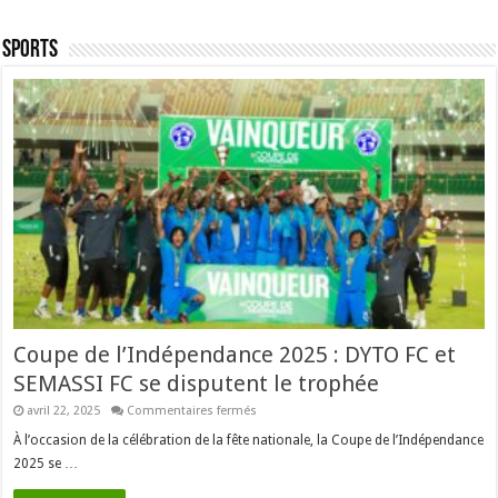
Sports
Coupe de l’Indépendance 2025 : DYTO FC et
SEMASSI FC se disputent le trophée
sur
avril 22, 2025
Commentaires fermés
Coupe
de
À l’occasion de la célébration de la fête nationale, la Coupe de l’Indépendance
l’Indépendance
2025 se …
2025
:
DYTO