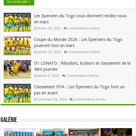
En savoir plus »
FC
et
SEMASSI
Les Eperviers du Togo vous donnent rendez-vous
FC
se
en mars
disputent
le
sur
février 28, 2025
Commentaires fermés
trophée
Les
Eperviers
Coupe du Monde 2026 : Les Éperviers du Togo
du
Togo
joueront tout en mars
vous
donnent
sur
janvier 20, 2025
Commentaires fermés
rendez-
Coupe
vous
du
en
D1 LONATO : Résultats, buteurs et classement de la
Monde
mars
2026
4ère journée
:
Les
sur
janvier 6, 2025
Commentaires fermés
Éperviers
D1
du
LONATO
Togo
Classement FIFA : Les Éperviers du Togo font un
:
joueront
Résultats,
tout
pas en avant
buteurs
en
et
mars
sur
novembre 29, 2024
Commentaires fermés
classement
Classement
de
FIFA
la
:
4ère
Les
journée
Éperviers
Galérie
du
Togo
font
un
pas