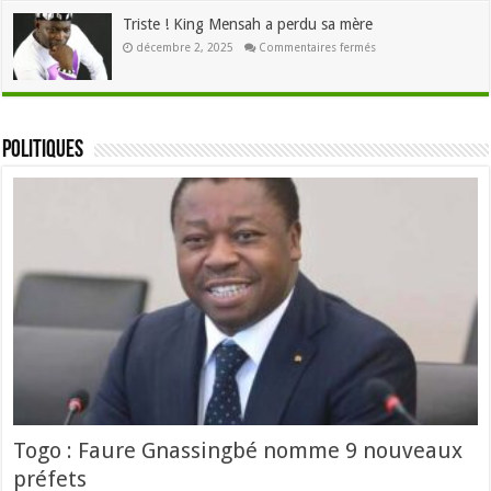
:
3,5
Triste ! King Mensah a perdu sa mère
milliards
seront
sur
décembre 2, 2025
Commentaires fermés
distribués
Triste
à
!
700000
King
personnes
Mensah
a
perdu
sa
Politiques
mère
Togo : Faure Gnassingbé nomme 9 nouveaux
préfets