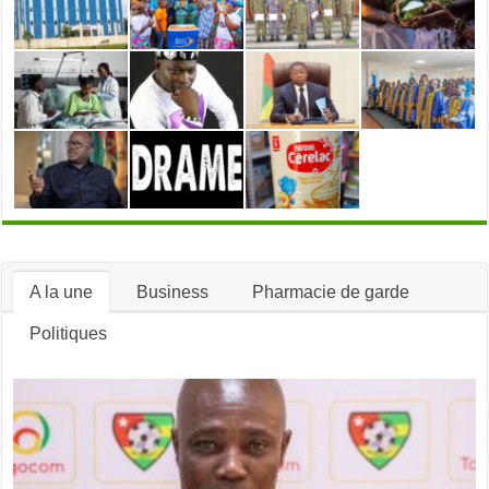
en
avant
A la une
Business
Pharmacie de garde
Politiques