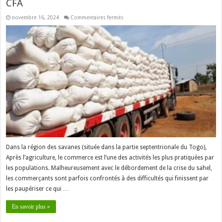
CFA
sur
novembre 16, 2024
Commentaires fermés
Togo
:
2
jeunes
commerçants
perdent
70
tonnes
de
maïs
d’une
valeur
de
16
millions
F
CFA
Dans la région des savanes (située dans la partie septentrionale du Togo),
Après l’agriculture, le commerce est l’une des activités les plus pratiquées par
les populations. Malheureusement avec le débordement de la crise du sahel,
les commerçants sont parfois confrontés à des difficultés qui finissent par
les paupériser ce qui …
En savoir plus »