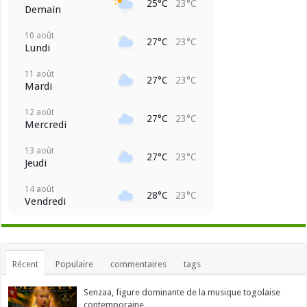
25°C
23°C
Demain
10 août
27°C
23°C
Lundi
11 août
27°C
23°C
Mardi
12 août
27°C
23°C
Mercredi
13 août
27°C
23°C
Jeudi
14 août
28°C
23°C
Vendredi
Récent
Populaire
commentaires
tags
Senzaa, figure dominante de la musique togolaise
contemporaine