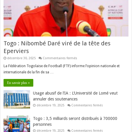
Togo : Nibombé Daré viré de la tête des
Eperviers
sur
décembre 30, 2025
Commentaires fermés
Togo
:
La Fédération Togolaise de Football (FTF) informe l’opinion nationale et
Nibombé
internationale de la fin de sa …
Daré
viré
de
En savoir plus »
la
tête
des
Usage abusif de l’IA : L’Université de Lomé veut
Eperviers
annuler des soutenances
sur
décembre 19, 2025
Commentaires fermés
Usage
abusif
de
Togo : 3,5 milliards seront distribués à 700000
l’IA
:
personnes
L’Université
de
sur
décembre 19, 2025
Commentaires fermés