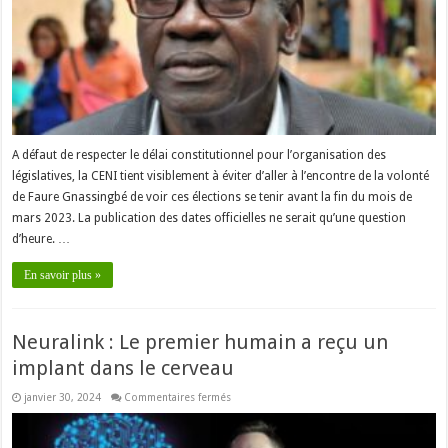
A défaut de respecter le délai constitutionnel pour l’organisation des
législatives, la CENI tient visiblement à éviter d’aller à l’encontre de la volonté
de Faure Gnassingbé de voir ces élections se tenir avant la fin du mois de
mars 2023. La publication des dates officielles ne serait qu’une question
d’heure. …
En savoir plus »
Neuralink : Le premier humain a reçu un
implant dans le cerveau
sur
janvier 30, 2024
Commentaires fermés
Neuralink
:
Le
premier