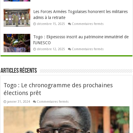
Lomé
Togo
veut
:
annuler
3,5
Les Forces Armées Togolaises honorent les militaires
des
milliards
soutenances
seront
admis à la retraite
distribués
à
sur
décembre 15, 2025
Commentaires fermés
700000
Les
personnes
Forces
Armées
Togo : Ekpesosso inscrit au patrimoine immatériel de
Togolaises
honorent
l’UNESCO
les
militaires
sur
décembre 12, 2025
Commentaires fermés
admis
Togo
à
:
la
Ekpesosso
retraite
inscrit
au
Articles récents
patrimoine
immatériel
de
l’UNESCO
Togo : Le chronogramme des prochaines
élections prêt
sur
janvier 31, 2024
Commentaires fermés
Togo
:
Le
chronogramme
des
prochaines
élections
prêt