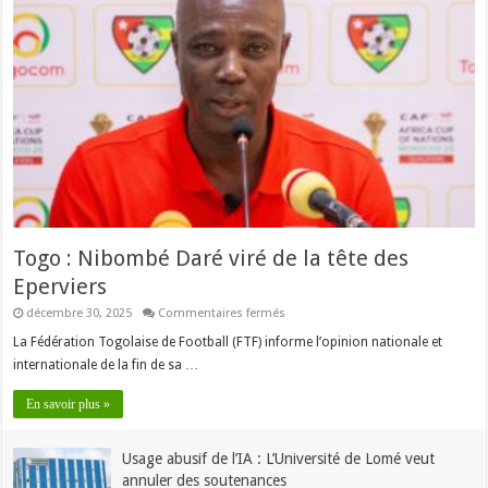
Togo : Nibombé Daré viré de la tête des
Eperviers
sur
décembre 30, 2025
Commentaires fermés
Togo
:
La Fédération Togolaise de Football (FTF) informe l’opinion nationale et
Nibombé
internationale de la fin de sa …
Daré
viré
de
En savoir plus »
la
tête
des
Eperviers
Usage abusif de l’IA : L’Université de Lomé veut
annuler des soutenances