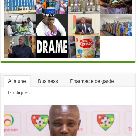
en
avant
A la une
Business
Pharmacie de garde
Politiques