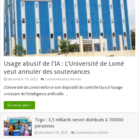
Usage abusif de l’IA : L’Université de Lomé
veut annuler des soutenances
sur
décembre 19, 2025
Commentaires fermés
Usage
abusif
L’Université de Lomé renforce son dispositif de contrôle face à l’usage
de
croissant de l’intelligence artificielle …
l’IA
:
L’Université
En savoir plus »
de
Lomé
veut
Togo : 3,5 milliards seront distribués à 700000
annuler
des
personnes
soutenances
sur
décembre 19, 2025
Commentaires fermés
Togo