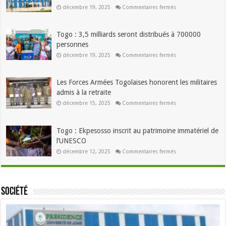
sur
décembre 19, 2025
Commentaires fermés
Usage
abusif
de
l’IA
Togo : 3,5 milliards seront distribués à 700000
:
L’Université
personnes
de
sur
Lomé
décembre 19, 2025
Commentaires fermés
Togo
veut
:
annuler
3,5
des
milliards
soutenances
Les Forces Armées Togolaises honorent les militaires
seront
distribués
admis à la retraite
à
sur
700000
décembre 15, 2025
Commentaires fermés
Les
personnes
Forces
Armées
Togolaises
Togo : Ekpesosso inscrit au patrimoine immatériel de
honorent
les
l’UNESCO
militaires
sur
admis
décembre 12, 2025
Commentaires fermés
Togo
à
:
la
Ekpesosso
retraite
inscrit
au
patrimoine
Société
immatériel
de
l’UNESCO