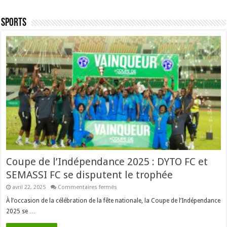
Sports
Coupe de l’Indépendance 2025 : DYTO FC et
SEMASSI FC se disputent le trophée
sur
avril 22, 2025
Commentaires fermés
Coupe
de
À l’occasion de la célébration de la fête nationale, la Coupe de l’Indépendance
l’Indépendance
2025 se …
2025
:
DYTO