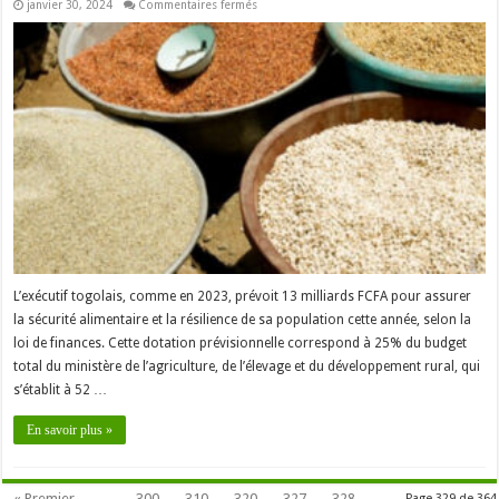
sur
janvier 30, 2024
Commentaires fermés
Togo
:
13
milliards
FCFA
pour
assurer
la
sécurité
alimentaire
en
2024
L’exécutif togolais, comme en 2023, prévoit 13 milliards FCFA pour assurer
la sécurité alimentaire et la résilience de sa population cette année, selon la
loi de finances. Cette dotation prévisionnelle correspond à 25% du budget
total du ministère de l’agriculture, de l’élevage et du développement rural, qui
s’établit à 52 …
En savoir plus »
« Premier
...
300
310
320
327
328
Page 329 de 364