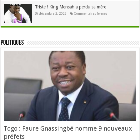
:
3,5
Triste ! King Mensah a perdu sa mère
milliards
seront
sur
décembre 2, 2025
Commentaires fermés
distribués
Triste
à
!
700000
King
personnes
Mensah
a
perdu
sa
Politiques
mère
Togo : Faure Gnassingbé nomme 9 nouveaux
préfets