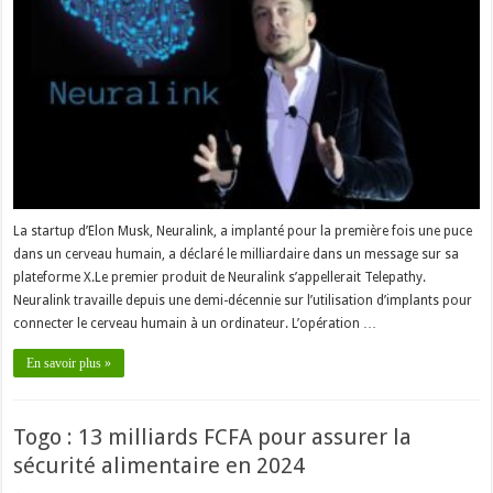
humain
a
reçu
un
implant
dans
le
cerveau
La startup d’Elon Musk, Neuralink, a implanté pour la première fois une puce
dans un cerveau humain, a déclaré le milliardaire dans un message sur sa
plateforme X.Le premier produit de Neuralink s’appellerait Telepathy.
Neuralink travaille depuis une demi-décennie sur l’utilisation d’implants pour
connecter le cerveau humain à un ordinateur. L’opération …
En savoir plus »
Togo : 13 milliards FCFA pour assurer la
sécurité alimentaire en 2024