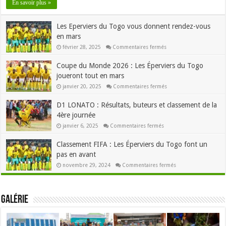
En savoir plus »
FC
et
SEMASSI
Les Eperviers du Togo vous donnent rendez-vous
FC
se
en mars
disputent
le
sur
février 28, 2025
Commentaires fermés
trophée
Les
Eperviers
Coupe du Monde 2026 : Les Éperviers du Togo
du
Togo
joueront tout en mars
vous
donnent
sur
janvier 20, 2025
Commentaires fermés
rendez-
Coupe
vous
du
en
D1 LONATO : Résultats, buteurs et classement de la
Monde
mars
2026
4ère journée
:
Les
sur
janvier 6, 2025
Commentaires fermés
Éperviers
D1
du
LONATO
Togo
Classement FIFA : Les Éperviers du Togo font un
:
joueront
Résultats,
tout
pas en avant
buteurs
en
et
mars
sur
novembre 29, 2024
Commentaires fermés
classement
Classement
de
FIFA
la
:
4ère
Les
journée
Éperviers
Galérie
du
Togo
font
un
pas