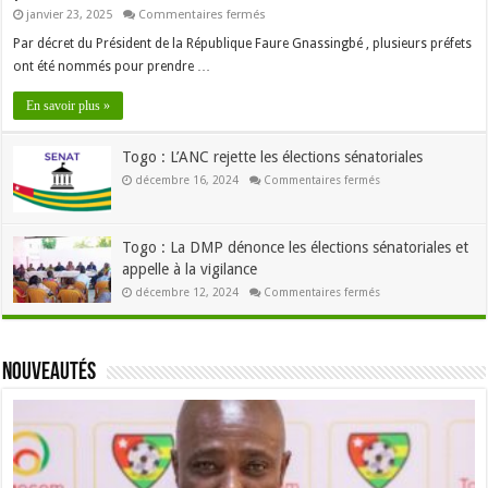
sur
janvier 23, 2025
Commentaires fermés
Togo
:
Par décret du Président de la République Faure Gnassingbé , plusieurs préfets
Faure
ont été nommés pour prendre …
Gnassingbé
nomme
9
En savoir plus »
nouveaux
préfets
Togo : L’ANC rejette les élections sénatoriales
sur
décembre 16, 2024
Commentaires fermés
Togo
:
L’ANC
rejette
les
Togo : La DMP dénonce les élections sénatoriales et
élections
appelle à la vigilance
sénatoriales
sur
décembre 12, 2024
Commentaires fermés
Togo
:
La
DMP
dénonce
Nouveautés
les
élections
sénatoriales
et
appelle
à
la
vigilance